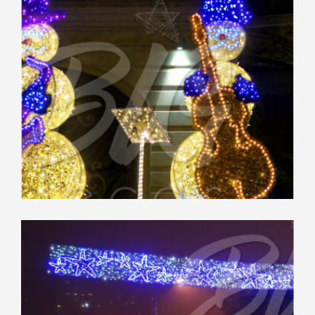
Городское оформление
“Азнакаево”,
Тюмень
Рождественский бульвар,
Москва