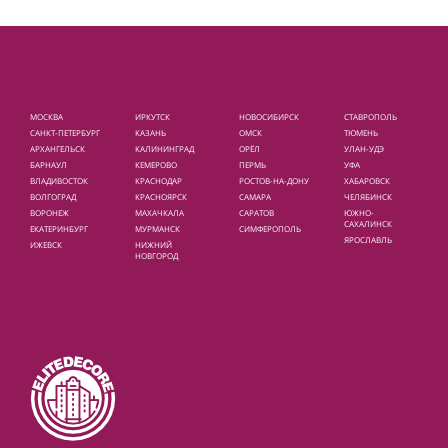
Площади и улицы
МОСКВА
ИРКУТСК
НОВОСИБИРСК
СТАВРОПОЛЬ
САНКТ-ПЕТЕРБУРГ
КАЗАНЬ
ОМСК
ТЮМЕНЬ
АРХАНГЕЛЬСК
КАЛИНИНГРАД
ОРЁЛ
УЛАН-УДЭ
БАРНАУЛ
КЕМЕРОВО
ПЕРМЬ
УФА
ВЛАДИВОСТОК
КРАСНОДАР
РОСТОВ-НА-ДОНУ
ХАБАРОВСК
ВОЛГОГРАД
КРАСНОЯРСК
САМАРА
ЧЕЛЯБИНСК
ВОРОНЕЖ
МАХАЧКАЛА
САРАТОВ
ЮЖНО-
САХАЛИНСК
ЕКАТЕРИНБУРГ
МУРМАНСК
СИМФЕРОПОЛЬ
ЯРОСЛАВЛЬ
ИЖЕВСК
НИЖНИЙ
НОВГОРОД