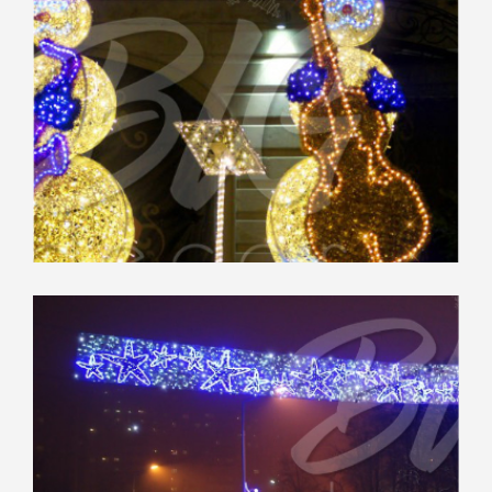
Городское оформление
“Азнакаево”,
Тюмень
Рождественский бульвар,
Москва