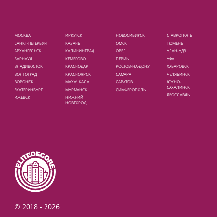
Площади и улицы
МОСКВА
ИРКУТСК
НОВОСИБИРСК
СТАВРОПОЛЬ
САНКТ-ПЕТЕРБУРГ
КАЗАНЬ
ОМСК
ТЮМЕНЬ
АРХАНГЕЛЬСК
КАЛИНИНГРАД
ОРЁЛ
УЛАН-УДЭ
БАРНАУЛ
КЕМЕРОВО
ПЕРМЬ
УФА
ВЛАДИВОСТОК
КРАСНОДАР
РОСТОВ-НА-ДОНУ
ХАБАРОВСК
ВОЛГОГРАД
КРАСНОЯРСК
САМАРА
ЧЕЛЯБИНСК
ВОРОНЕЖ
МАХАЧКАЛА
САРАТОВ
ЮЖНО-
САХАЛИНСК
ЕКАТЕРИНБУРГ
МУРМАНСК
СИМФЕРОПОЛЬ
ЯРОСЛАВЛЬ
ИЖЕВСК
НИЖНИЙ
НОВГОРОД
© 2018 -
2026